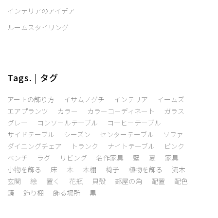
インテリアのアイデア
ルームスタイリング
Tags. | タグ
アートの飾り方
イサムノグチ
インテリア
イームズ
エアプランツ
カラー
カラーコーディネート
ガラス
グレー
コンソールテーブル
コーヒーテーブル
サイドテーブル
シーズン
センターテーブル
ソファ
ダイニングチェア
トランク
ナイトテーブル
ピンク
ベンチ
ラグ
リビング
名作家具
壁
夏
家具
小物を飾る
床
本
本棚
椅子
植物を飾る
流木
玄関
絵
置く
花瓶
貝殻
部屋の角
配置
配色
鏡
飾り棚
飾る場所
黒