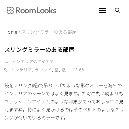
Skip
to
content
Home
スリングミラーのある部屋
/
スリングミラーのある部屋
インテリアのアイデア
インテリア
,
ラウンド
,
壁
,
鏡
68
鏡をスリング(紐)で吊り下げたような形のミラーを海外の
インテリアのシーンではよく見ます。ただの丸い鏡よりも
ファッションアイテムのような印象があっておしゃれに見
えますね。特によく見かけるのは革のベルトのようなスリ
ングが付いているミラーです。