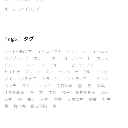
ルームスタイリング
Tags. | タグ
アートの飾り方
イサムノグチ
インテリア
イームズ
エアプランツ
カラー
カラーコーディネート
ガラス
グレー
コンソールテーブル
コーヒーテーブル
サイドテーブル
シーズン
センターテーブル
ソファ
ダイニングチェア
トランク
ナイトテーブル
ピンク
ベンチ
ラグ
リビング
名作家具
壁
夏
家具
小物を飾る
床
本
本棚
椅子
植物を飾る
流木
玄関
絵
置く
花瓶
貝殻
部屋の角
配置
配色
鏡
飾り棚
飾る場所
黒