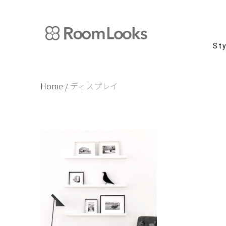
Skip
to
content
St
Home
ディスプレイ
/