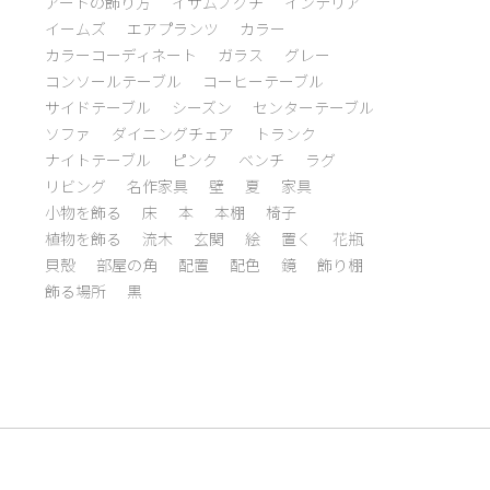
アートの飾り方
イサムノグチ
インテリア
イームズ
エアプランツ
カラー
カラーコーディネート
ガラス
グレー
コンソールテーブル
コーヒーテーブル
サイドテーブル
シーズン
センターテーブル
ソファ
ダイニングチェア
トランク
ナイトテーブル
ピンク
ベンチ
ラグ
リビング
名作家具
壁
夏
家具
小物を飾る
床
本
本棚
椅子
植物を飾る
流木
玄関
絵
置く
花瓶
貝殻
部屋の角
配置
配色
鏡
飾り棚
飾る場所
黒