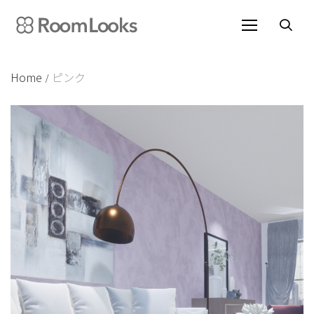
Skip
to
content
Home
ピンク
/