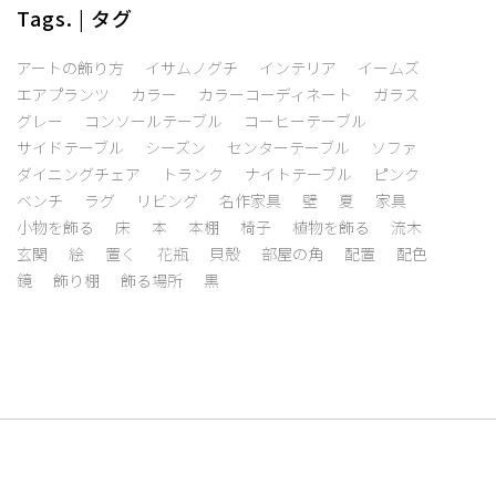
Tags. | タグ
アートの飾り方
イサムノグチ
インテリア
イームズ
エアプランツ
カラー
カラーコーディネート
ガラス
グレー
コンソールテーブル
コーヒーテーブル
サイドテーブル
シーズン
センターテーブル
ソファ
ダイニングチェア
トランク
ナイトテーブル
ピンク
ベンチ
ラグ
リビング
名作家具
壁
夏
家具
小物を飾る
床
本
本棚
椅子
植物を飾る
流木
玄関
絵
置く
花瓶
貝殻
部屋の角
配置
配色
鏡
飾り棚
飾る場所
黒