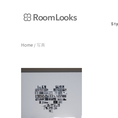
Skip
to
content
St
Home
写真
/