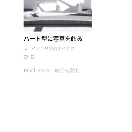
ハート型に写真を飾る
インテリアのアイデア
73
Read More. | 続きを読む