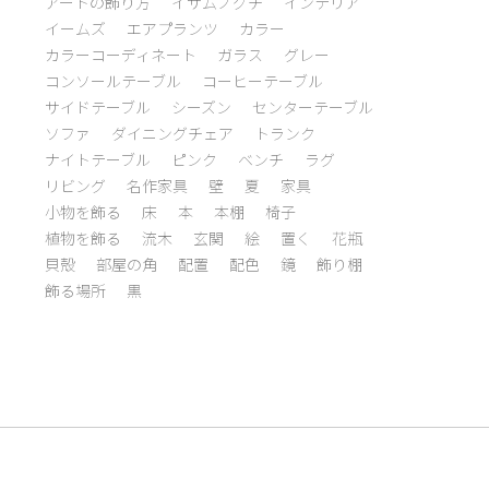
アートの飾り方
イサムノグチ
インテリア
イームズ
エアプランツ
カラー
カラーコーディネート
ガラス
グレー
コンソールテーブル
コーヒーテーブル
サイドテーブル
シーズン
センターテーブル
ソファ
ダイニングチェア
トランク
ナイトテーブル
ピンク
ベンチ
ラグ
リビング
名作家具
壁
夏
家具
小物を飾る
床
本
本棚
椅子
植物を飾る
流木
玄関
絵
置く
花瓶
貝殻
部屋の角
配置
配色
鏡
飾り棚
飾る場所
黒