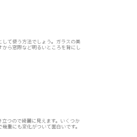
として使う方法でしょう。ガラスの美
すから窓際など明るいところを背にし
き立つので綺麗に見えます。いくつか
で幾重にも変化がついて面白いです。