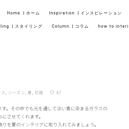
Home. | ホーム
Inspiration. | インスピレーション
yling. | スタイリング
Column. | コラム
how to interi
ラス
,
シーズン
,
夏
,
花瓶
67
ます。その中でも光を通して淡い青に染まるガラスの
ちにさせてくれます。
飾りを夏のインテリアに取り入れてみましょう。