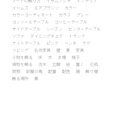
アートの飾り方
イサムノグチ
インテリア
イームズ
エアプランツ
カラー
カラーコーディネート
ガラス
グレー
コンソールテーブル
コーヒーテーブル
サイドテーブル
シーズン
センターテーブル
ソファ
ダイニングチェア
トランク
ナイトテーブル
ピンク
ベンチ
ラグ
リビング
名作家具
壁
夏
家具
小物を飾る
床
本
本棚
椅子
植物を飾る
流木
玄関
絵
置く
花瓶
貝殻
部屋の角
配置
配色
鏡
飾り棚
飾る場所
黒