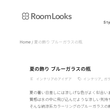
Skip
to
content
St
Home
夏の飾り ブルーガラスの瓶
/
夏の飾り ブルーガラスの瓶
インテリアのアイデア
インテリア
,
ガ
夏の暑い日差しには涼しげな色がよく似合い
質感は水の中に飛び込んだような涼しい気持
そんな納涼系カラーリングのブルーガラスの