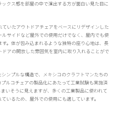
ラックス感を部屋の中で演出する方が面白い見た目に
されていたアウトドアチェアをベースにリデザインした
ールサイドなど屋外での使用だけでなく、屋内でも使
ます。体が包み込まれるような独特の座り心地は、長
トドアの開放した雰囲気を室内に取り入れることがで
たシンプルな構造で、メキシコのクラフトマンたちの
カプルコチェアの製品化にあたって工業試験も実施済
しまいそうに見えますが、多くの工業製品に使われて
れているため、屋外での使用にも適しています。