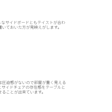
ルなサイドボードともテイストが合わ
置いておいた方が見映えがします。
は圧迫感がないので部屋が重く見える
とサイドチェアの存在感をテーブルと
せることが出来ています。