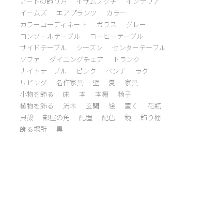
アートの飾り方
イサムノグチ
インテリア
イームズ
エアプランツ
カラー
カラーコーディネート
ガラス
グレー
コンソールテーブル
コーヒーテーブル
サイドテーブル
シーズン
センターテーブル
ソファ
ダイニングチェア
トランク
ナイトテーブル
ピンク
ベンチ
ラグ
リビング
名作家具
壁
夏
家具
小物を飾る
床
本
本棚
椅子
植物を飾る
流木
玄関
絵
置く
花瓶
貝殻
部屋の角
配置
配色
鏡
飾り棚
飾る場所
黒