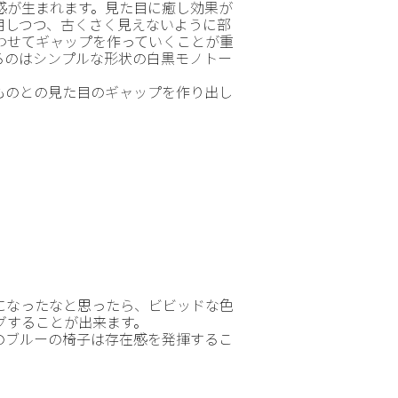
感が生まれます。見た目に癒し効果が
用しつつ、古くさく見えないように部
わせてギャップを作っていくことが重
るのはシンプルな形状の白黒モノトー
ものとの見た目のギャップを作り出し
になったなと思ったら、ビビッドな色
グすることが出来ます。
のブルーの椅子は存在感を発揮するこ
。