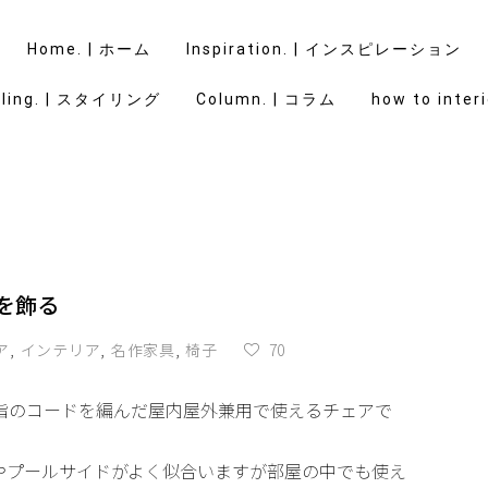
Home. | ホーム
Inspiration. | インスピレーション
yling. | スタイリング
Column. | コラム
how to interi
を飾る
ア
,
インテリア
,
名作家具
,
椅子
70
脂のコードを編んだ屋内屋外兼用で使えるチェアで
やプールサイドがよく似合いますが部屋の中でも使え